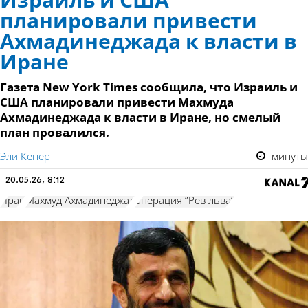
Израиль и США
планировали привести
Ахмадинеджада к власти в
Иране
Газета New York Times сообщила, что Израиль и
США планировали привести Махмуда
Ахмадинеджада к власти в Иране, но смелый
план провалился.
Эли Кенер
1 минуты
20.05.26, 8:12
Иран
Махмуд Ахмадинеджад
операция "Рев льва"