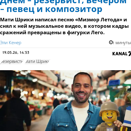
Днем - резервист, вечером
- певец и композитор
Мати Шрики написал песню «Мизмор Летода» и
снял к ней музыкальное видео, в котором кадры
сражений превращены в фигурки Лего.
Эли Кенер
1 минуты
19.05.26, 14:53
резервисты
Мати Шрики