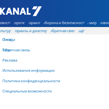
7 КАНАЛ - Аруц Шева
овости
Коротко
Израиль
Оборона и безопасность
В мире
Новос
ультура
Израиль и диаспора
Обратная связь
Ещё
О нас
Погода
Обратная связь
Теги
Реклама
Использование информации
Политика конфиденциальности
Специальные возможности