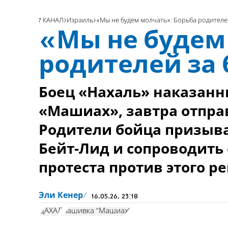
7 КАНАЛ
Израиль
«Мы не будем молчать»: Борьба родителе
«Мы не будем
родителей за
Боец «Нахаль» наказан
«Машиах», завтра отправ
Родители бойца призыв
Бейт-Лид и сопроводить 
протеста против этого р
Эли Кенер
16.05.26, 23:18
ЦАХАЛ
нашивка "Машиах"