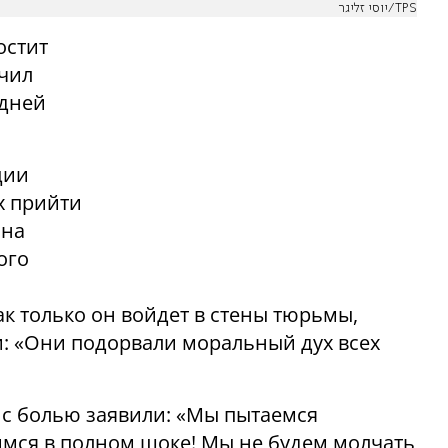
יוסי זליגר/TPS
остит
учил
 дней
ции
х прийти
 на
ого
ак только он войдет в стены тюрьмы,
и: «Они подорвали моральный дух всех
 с болью заявили: «Мы пытаемся
мся в полном шоке! Мы не будем молчать