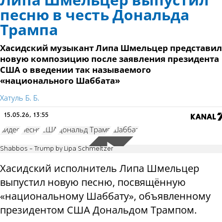
Липа Шмельцер выпустил
песню в честь Дональда
Трампа
Хасидский музыкант Липа Шмельцер представил
новую композицию после заявления президента
США о введении так называемого
«национального Шаббата»
Хатуль Б. Б.
15.05.26, 13:55
видео
песня
США
Дональд Трамп
Шаббат
Shabbos - Trump by Lipa Schmeltzer
Хасидский исполнитель Липа Шмельцер
выпустил новую песню, посвящённую
«национальному Шаббату», объявленному
президентом США Дональдом Трампом.