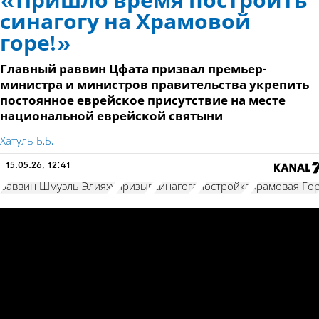
«Пришло время построить
синагогу на Храмовой
горе!»
Главный раввин Цфата призвал премьер-
министра и министров правительства укрепить
постоянное еврейское присутствие на месте
национальной еврейской святыни
Хатуль Б.Б.
15.05.26, 12:41
раввин Шмуэль Элияху
призыв
синагога
постройка
Храмовая Го