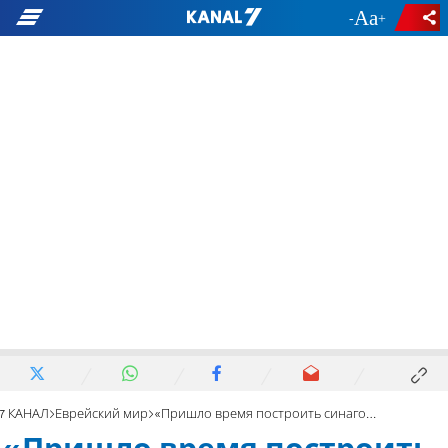
-
+
7 КАНАЛ
Еврейский мир
«Пришло время построить синагогу на Храмовой горе!»