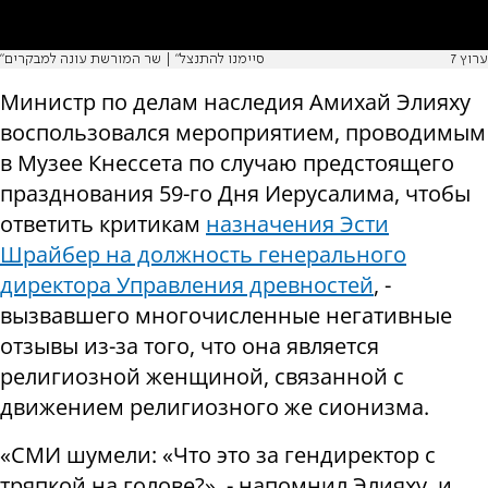
ערוץ 7
"סיימנו להתנצל" | שר המורשת עונה למבקרים
Министр по делам наследия Амихай Элияху
воспользовался мероприятием, проводимым
в Музее Кнессета по случаю предстоящего
празднования 59-го Дня Иерусалима, чтобы
ответить критикам
назначения Эсти
Шрайбер на должность генерального
директора Управления древностей
, -
вызвавшего многочисленные негативные
отзывы из-за того, что она является
религиозной женщиной, связанной с
движением религиозного же сионизма.
«СМИ шумели: «Что это за гендиректор с
тряпкой на голове?», - напомнил Элияху, и