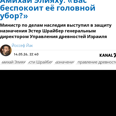
Амихай Элияху: «Вас
беспокоит её головной
убор?»
Министр по делам наследия выступил в защиту
назначения Эстер Шрайбер генеральным
директором Управления древностей Израиля
Йоссеф Йак
14.05.26, 22:40
Амихай Элияху
Эсти Шрайбер
назначение
Управление древност