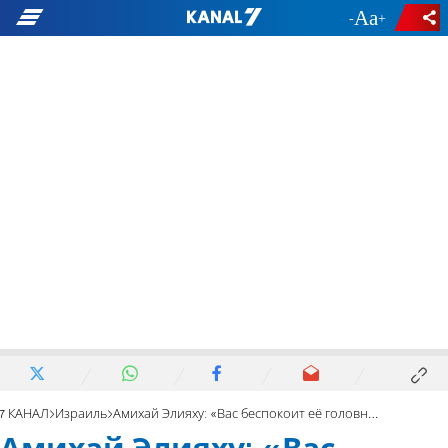
-
+
7 КАНАЛ
Израиль
Амихай Элияху: «Вас беспокоит её головной убор?»