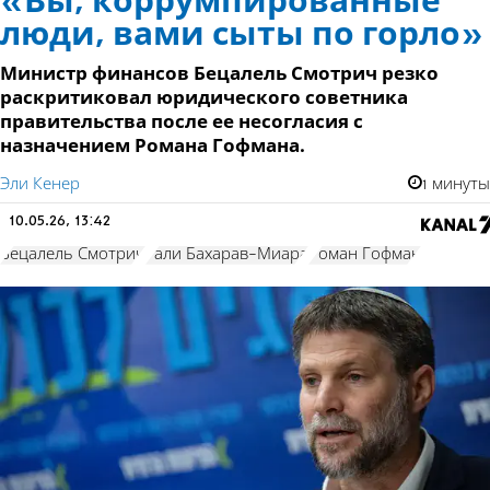
«Вы, коррумпированные
люди, вами сыты по горло»
Министр финансов Бецалель Смотрич резко
раскритиковал юридического советника
правительства после ее несогласия с
назначением Романа Гофмана.
Эли Кенер
1 минуты
10.05.26, 13:42
Бецалель Смотрич
Гали Бахарав-Миара
Роман Гофман