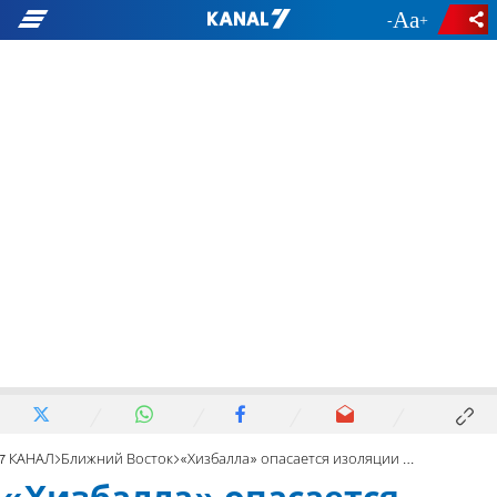
-
+
7 КАНАЛ
Ближний Восток
«Хизбалла» опасается изоляции после потери покровителя»