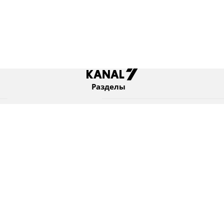
Разделы
Новости
Коротко
Израиль
В мире
Оборона и безопасность
Новости из бывшего СССР
Еврейский мир
Культура
Израиль и диаспора