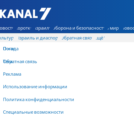
7 КАНАЛ - Аруц Шева
овости
Коротко
Израиль
Оборона и безопасность
В мире
Новос
ультура
Израиль и диаспора
Обратная связь
Ещё
О нас
Погода
Обратная связь
Теги
Реклама
Использование информации
Политика конфиденциальности
Специальные возможности