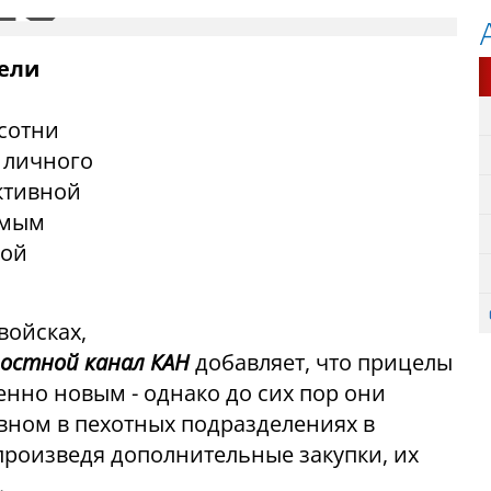
ели
сотни
 личного
ктивной
емым
кой
войсках,
остной канал КАН
добавляет, что прицелы
енно новым - однако до сих пор они
вном в пехотных подразделениях в
произведя дополнительные закупки, их
.