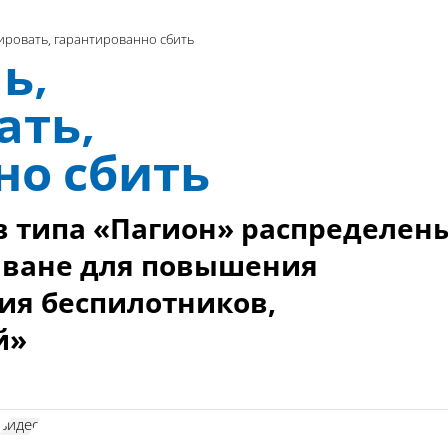
зировать, гарантированно сбить
ь,
ать,
но сбить
в типа «Пагион» распределен
иване для повышения
ия беспилотников,
й»
видео