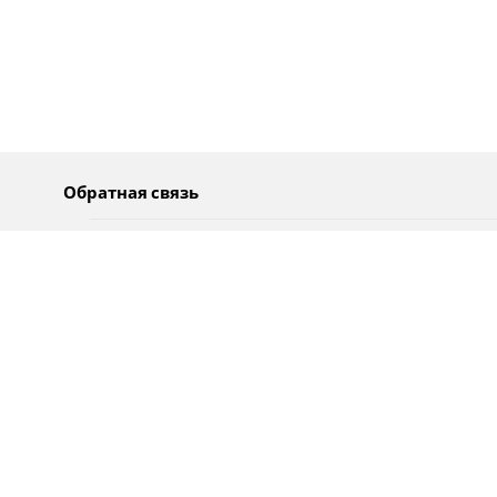
Обратная связь
О нас
Pусский
Обратная связь
عربية
Реклама
Использование информации
Политика конфиденциальности
Специальные возможности
Оповещения
עברית
English