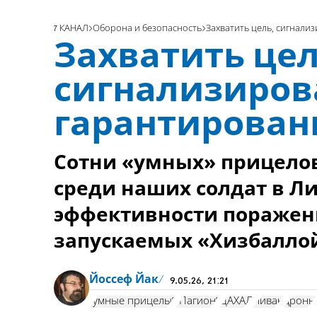
7 КАНАЛ
Оборона и безопасность
Захватить цель, сигнали
Захватить цел
сигнализиров
гарантирован
Сотни «умных» прицело
среди наших солдат в Л
эффективности поражен
запускаемых «Хизбалло
Йоссеф Йак
9.05.26, 21:21
"умные прицелы"
"Пагион"
ЦАХАЛ
Ливан
дроны