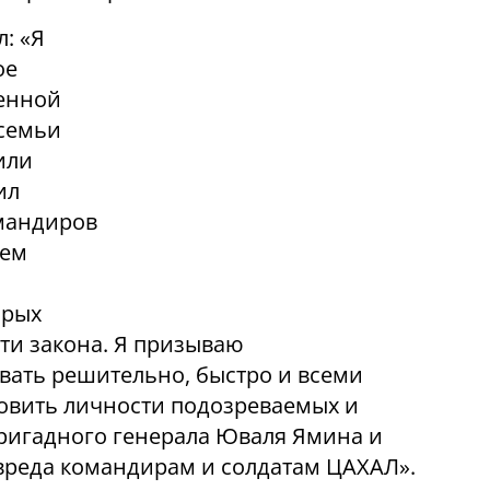
: «Я
ое
енной
 семьи
или
ил
омандиров
ием
орых
ти закона. Я призываю
вать решительно, быстро и всеми
овить личности подозреваемых и
бригадного генерала Юваля Ямина и
вреда командирам и солдатам ЦАХАЛ».