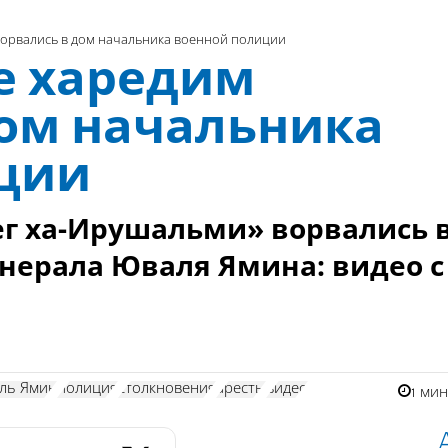
орвались в дом начальника военной полиции
е харедим
дом начальника
ции
ег ха-Ирушальми» ворвались 
енерала Юваля Ямина: видео с
ль Ямин
полиция
столкновения
аресты
видео
1 ми