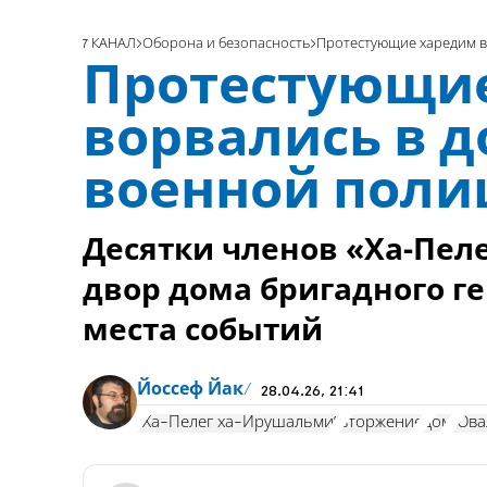
7 КАНАЛ
Оборона и безопасность
Протестующие харедим в
Протестующи
ворвались в 
военной поли
Десятки членов «Ха-Пел
двор дома бригадного г
места событий
Йоссеф Йак
28.04.26, 21:41
"Ха-Пелег ха-Ирушальми"
вторжение
дом
Юва