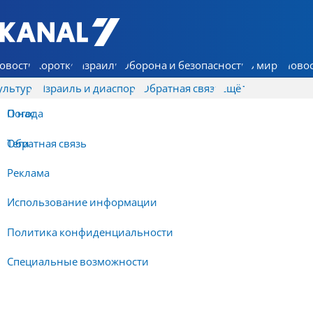
7 КАНАЛ - Аруц Шева
овости
Коротко
Израиль
Оборона и безопасность
В мире
Новос
ультура
Израиль и диаспора
Обратная связь
Ещё
О нас
Погода
Обратная связь
Теги
Реклама
Использование информации
Политика конфиденциальности
Специальные возможности