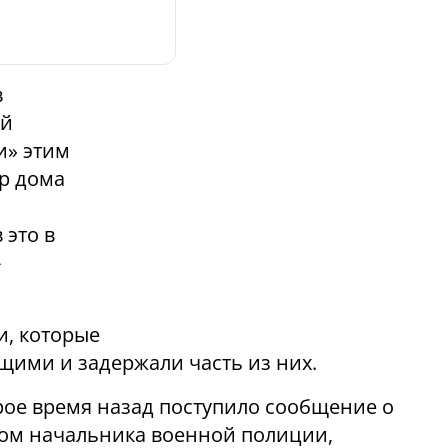
в
ой
и» этим
ор дома
 это в
-
и, которые
щими и задержали часть из них.
рое время назад поступило сообщение о
ом начальника военной полиции,