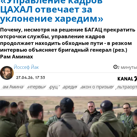
«Управление кадров
ЦАХАЛ отвечает за
уклонение харедим»
Почему, несмотря на решение БАГАЦ прекратить
отсрочки службы, управление кадров
продолжает находить обходные пути - в резком
интервью объясняет бригадный генерал (рез.)
Рам Аминах
Йоссеф Йак
2 минуты
27.04.26, 17:53
Рам Аминах
интервью
Аруц 7
харедим
закон о призыве
ультраор