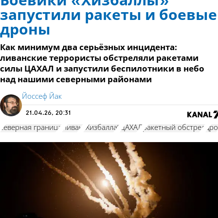
Боевики «Хизбаллы»
запустили ракеты и боевые
дроны
Как минимум два серьёзных инцидента:
ливанские террористы обстреляли ракетами
силы ЦАХАЛ и запустили беспилотники в небо
над нашими северными районами
Йоссеф Йак
21.04.26, 20:31
северная граница
Ливан
"Хизбалла"
ЦАХАЛ
ракетный обстрел
др