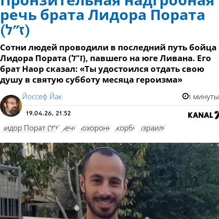
Пронзительная надгробная
речь брата Лидора Пората
(ז"ל)
Сотни людей проводили в последний путь бойца
Лидора Пората (ז"ל), павшего на юге Ливана. Его
брат Наор сказал: «Ты удостоился отдать свою
душу в святую субботу месяца героизма»
Йоссеф Йак
1 минуты
19.04.26, 21:52
Лидор Порат (ז"ל)
речь
похороны
скорбь
Израиль