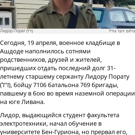
צילום: דובר צה"ל
Лидор Порат (ז"ל)
Сегодня, 19 апреля, военное кладбище в
Ашдоде наполнилось сотнями
родственников, друзей и жителей,
пришедших отдать последний долг 31-
летнему старшему сержанту Лидору Порату
(ז"ל), бойцу 7106 батальона 769 бригады,
павшему в бою во время наземной операции
на юге Ливана.
Лидор, выдающийся студент факультета
электротехники, начал обучение в
университете Бен-Гуриона, но прервал его,