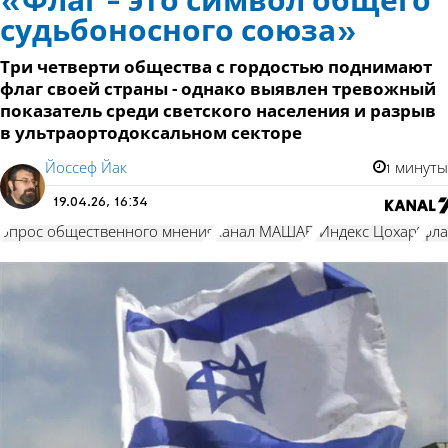
«Флаг - это символ общего
судьбоносного союза»
Три четверти общества с гордостью поднимают
флаг своей страны - однако выявлен тревожный
показатель среди светского населения и разрыв
в ультраортодоксальном секторе
Йоссеф Йак
1 минуты
19.04.26, 16:34
опрос общественного мнения
канал МАШАВ
"Индекс Цохар"
фла