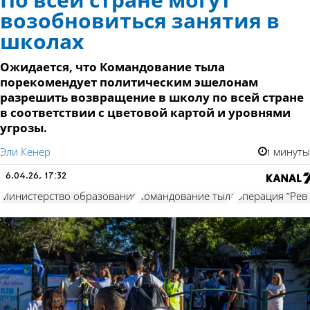
По всей стране могут
возобновиться занятия в
школах
Ожидается, что Командование тыла
порекомендует политическим эшелонам
разрешить возвращение в школу по всей стране
в соответствии с цветовой картой и уровнями
угрозы.
Эли Кенер
1 минуты
6.04.26, 17:32
Министерство образования
Командование тыла
операция "Рев 