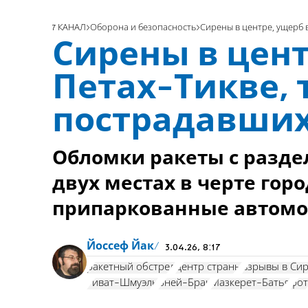
7 КАНАЛ
Оборона и безопасность
Сирены в центре, ущерб 
Сирены в цент
Петах-Тикве, 
пострадавши
Обломки ракеты с разде
двух местах в черте гор
припаркованные автом
Йоссеф Йак
3.04.26, 8:17
ракетный обстрел
центр страны
взрывы в Си
Гиват-Шмуэль
Бней-Брак
Мазкерет-Батья
фо