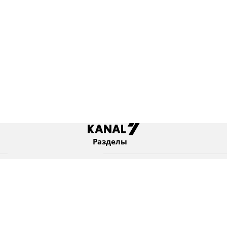
Разделы
Новости
Коротко
Израиль
В мире
Оборона и безопасность