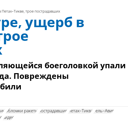
в Петах-Тикве, трое пострадавших
ре, ущерб в
трое
х
ляющейся боеголовкой упали
ода. Повреждены
обили
рии
обломки ракеты
пострадавшие
Петах-Тиква
Тель-Авив
то
видео