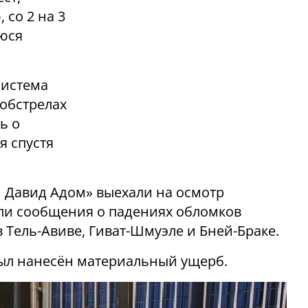
со 2 на 3
уюся
система
обстрелах
ь о
я спустя
 Давид Адом» выехали на осмотр
пили сообщения о падениях обломков
в Тель-Авиве, Гиват-Шмуэле и Бней-Браке.
 был нанесён материальный ущерб.