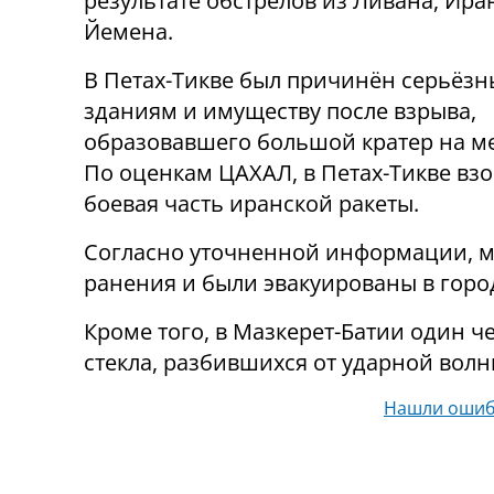
результате обстрелов из Ливана, Ира
Йемена.
В Петах-Тикве был причинён серьёз
зданиям и имуществу после взрыва,
образовавшего большой кратер на ме
По оценкам ЦАХАЛ, в Петах-Тикве вз
боевая часть иранской ракеты.
Согласно уточненной информации, 
ранения и были эвакуированы в горо
Кроме того, в Мазкерет-Батии один ч
стекла, разбившихся от ударной волны
Нашли ошиб