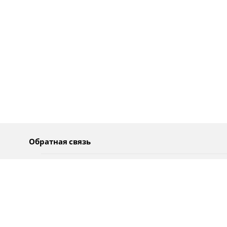
Обратная связь
О нас
Pусский
Обратная связь
عربية
Реклама
Использование информации
Политика конфиденциальности