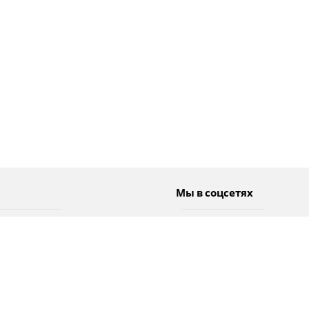
Мы в соцсетях
Спорт
Twitter
Погода
Facebook
Тэги
Instagram
YouTube
TikTok