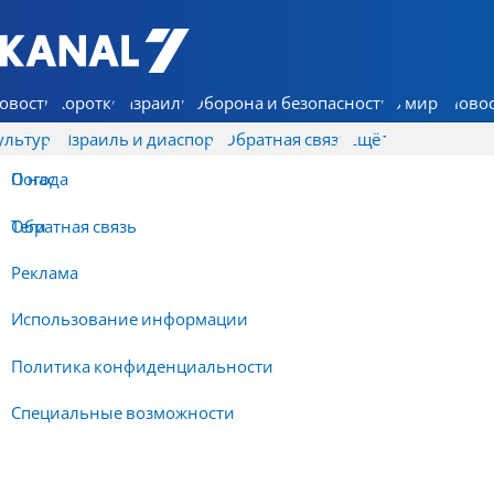
7 КАНАЛ - Аруц Шева
овости
Коротко
Израиль
Оборона и безопасность
В мире
Новос
ультура
Израиль и диаспора
Обратная связь
Ещё
О нас
Погода
Обратная связь
Теги
Реклама
Использование информации
Политика конфиденциальности
Специальные возможности