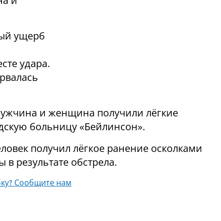
на и
ный ущерб
сте удара.
орвалась
мужчина и женщина получили лёгкие
дскую больницу «Бейлинсон».
еловек получил лёгкое ранение осколками
 в результате обстрела.
ку? Сообщите нам