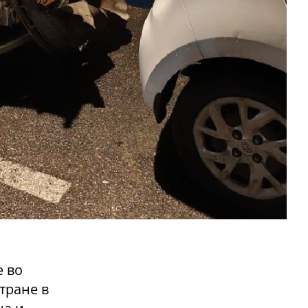
е во
тране в