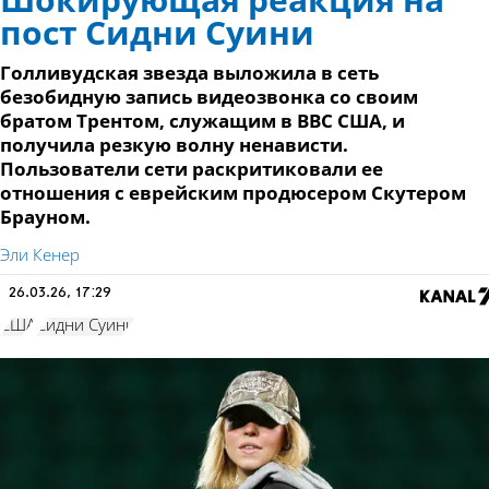
Шокирующая реакция на
пост Сидни Суини
Голливудская звезда выложила в сеть
безобидную запись видеозвонка со своим
братом Трентом, служащим в ВВС США, и
получила резкую волну ненависти.
Пользователи сети раскритиковали ее
отношения с еврейским продюсером Скутером
Брауном.
Эли Кенер
26.03.26, 17:29
США
Сидни Суини