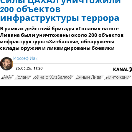
Силы ЦАХАЛ уничтожили
200 объектов
инфраструктуры террора
В рамках действий бригады «Голани» на юге
Ливана были уничтожены около 200 объектов
инфраструктуры «Хизбаллы», обнаружены
склады оружия и ликвидированы боевики
Йоссеф Йак
26.03.26, 11:20
ЦАХАЛ
"Голани"
война с "Хизбаллой"
Южный Ливан
уничтожение