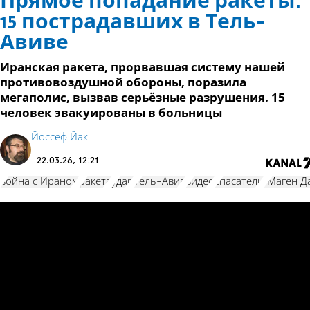
Прямое попадание ракеты:
15 пострадавших в Тель-
Авиве
Иранская ракета, прорвавшая систему нашей
противовоздушной обороны, поразила
мегаполис, вызвав серьёзные разрушения. 15
человек эвакуированы в больницы
Йоссеф Йак
22.03.26, 12:21
война с Ираном
ракета
удар
Тель-Авив
видео
спасатели
"Маген Д