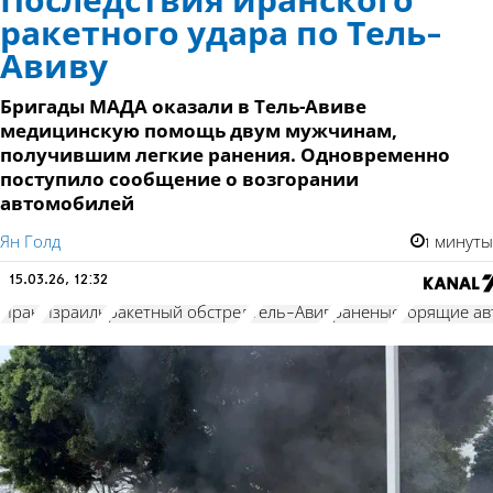
Последствия иранского
ракетного удара по Тель-
Авиву
Бригады MАДА оказали в Тель-Авиве
медицинскую помощь двум мужчинам,
получившим легкие ранения. Одновременно
поступило сообщение о возгорании
автомобилей
Ян Голд
1 минуты
15.03.26, 12:32
Иран
Израиль
ракетный обстрел
Тель-Авив
раненые
горящие а