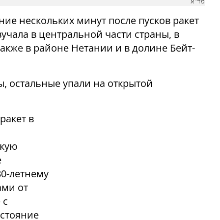
מד"א
ние нескольких минут после пусков ракет
вучала в центральной части страны, в
акже в районе Нетании и в долине Бейт-
, остальные упали на открытой
ракет в
скую
е
80-летнему
ами от
 с
остояние