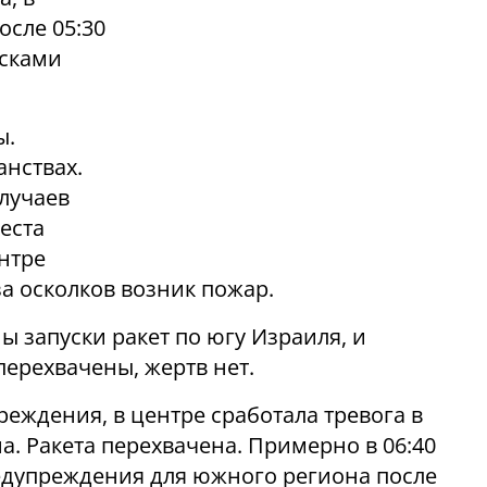
осле 05:30
усками
ы.
анствах.
случаев
еста
нтре
а осколков возник пожар.
 запуски ракет по югу Израиля, и
перехвачены, жертв нет.
еждения, в центре сработала тревога в
а. Ракета перехвачена. Примерно в 06:40
дупреждения для южного региона после