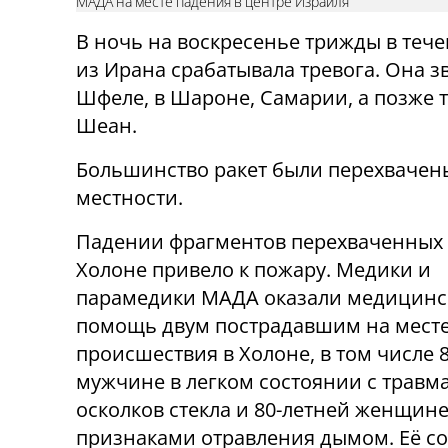
МАДА на месте падения в центре Израиля
В ночь на воскресенье трижды в тече
из Ирана срабатывала тревога. Она з
Шфеле, в Шароне, Самарии, а позже т
Шеан.
Большинство ракет были перехвачены
местности.
Падении фрагментов перехваченных 
Холоне привело к пожару. Медики и
парамедики MАДА оказали медицин
помощь двум пострадавшим на мест
происшествия в Холоне, в том числе 
мужчине в легком состоянии с травм
осколков стекла и 80-летней женщине
признаками отравления дымом. Её с