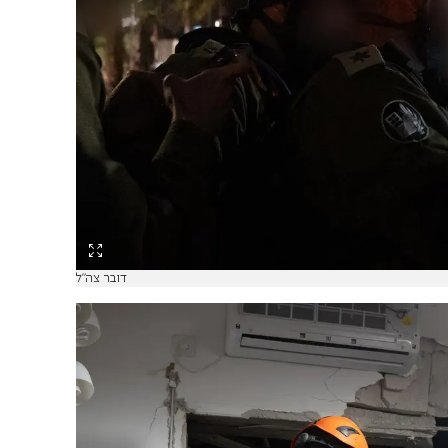
דובר צה"ל