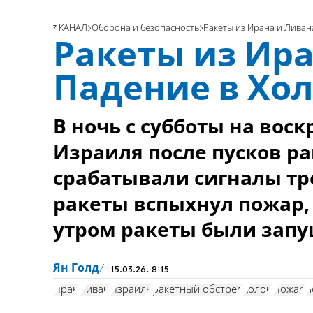
7 КАНАЛ
Оборона и безопасность
Ракеты из Ирана и Ливан
Ракеты из Ира
Падение в Хол
В ночь с субботы на воск
Израиля после пусков р
срабатывали сигналы тр
ракеты вспыхнул пожар,
утром ракеты были запу
Ян Голд
15.03.26, 8:15
Иран
Ливан
Израиль
ракетный обстрел
Холон
Пожар
п