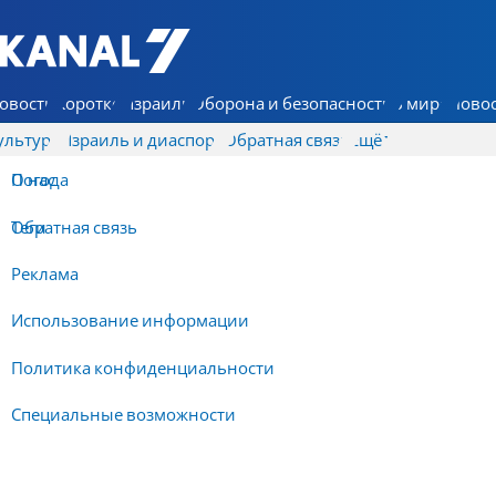
7 КАНАЛ - Аруц Шева
овости
Коротко
Израиль
Оборона и безопасность
В мире
Новос
ультура
Израиль и диаспора
Обратная связь
Ещё
О нас
Погода
Обратная связь
Теги
Реклама
Использование информации
Политика конфиденциальности
Специальные возможности