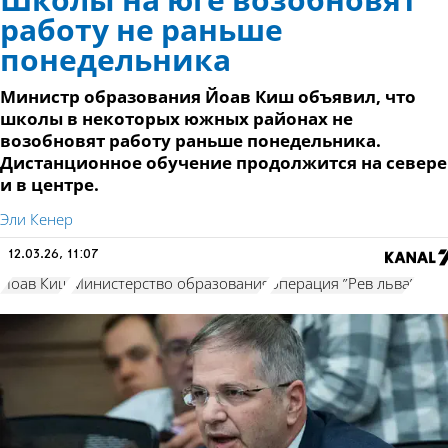
Школы на юге возобновят
работу не раньше
понедельника
Министр образования Йоав Киш объявил, что
школы в некоторых южных районах не
возобновят работу раньше понедельника.
Дистанционное обучение продолжится на севере
и в центре.
Эли Кенер
12.03.26, 11:07
Йоав Киш
Министерство образования
операция "Рев льва"