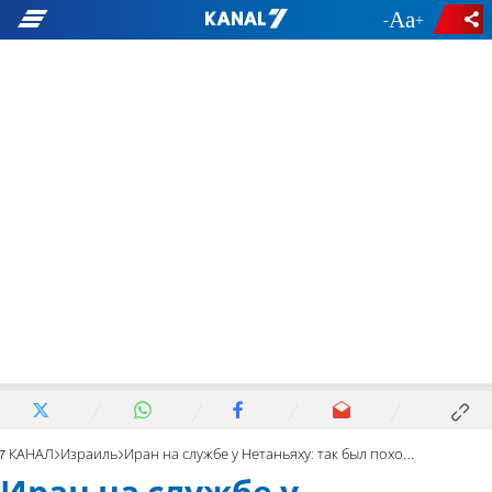
-
+
7 КАНАЛ
Израиль
Иран на службе у Нетаньяху: так был похоронен закон о призыве