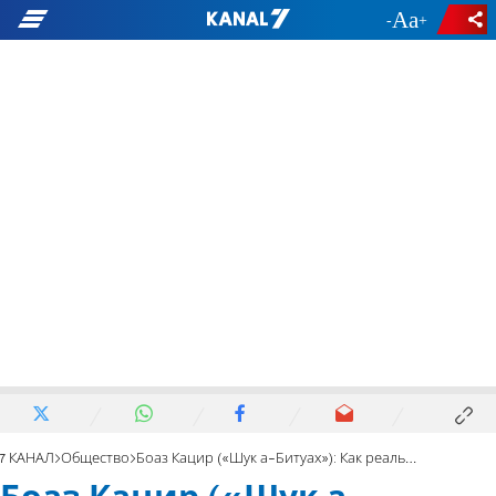
-
+
7 КАНАЛ
Общество
Боаз Кацир («Шук а-Битуах»): Как реально защитить имущество в войну