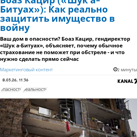
Боаз Кацир («Шук а-
Битуах»): Как реально
защитить имущество в
войну
Ваш дом в опасности? Боаз Кацир, гендиректор
«Шук а-Битуах», объясняет, почему обычное
страхование не поможет при обстреле - и что
нужно сделать прямо сейчас
Маркетинговый контент
2 минуты
8.03.26, 11:36
опасности
реальность