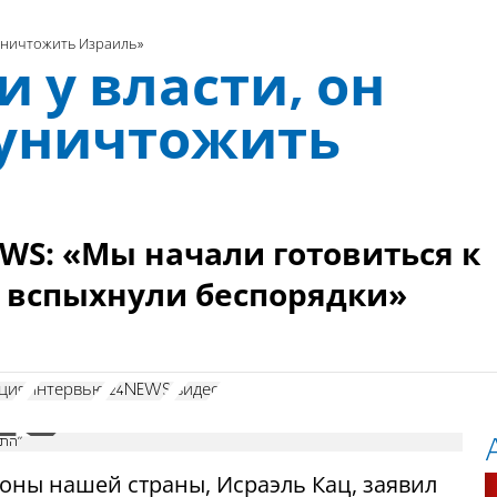
 уничтожить Израиль»
 у власти, он
 уничтожить
WS: «Мы начали готовиться к
 вспыхнули беспорядки»
ция
интервью
i24NEWS.
видео
"התחלנו להיערך לחיסול חמינאי לקראת אמצע השנה - ואז פרצו המהומות"
роны нашей страны, Исраэль Кац, заявил