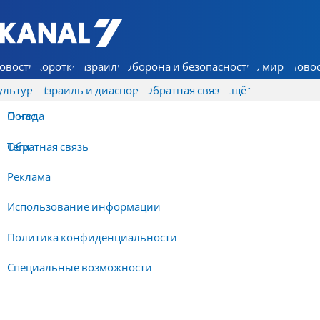
7 КАНАЛ - Аруц Шева
овости
Коротко
Израиль
Оборона и безопасность
В мире
Новос
ультура
Израиль и диаспора
Обратная связь
Ещё
О нас
Погода
Обратная связь
Теги
Реклама
Использование информации
Политика конфиденциальности
Специальные возможности