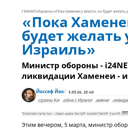
7 КАНАЛ
Израиль
«Пока Хаменеи у власти, он будет желать
«Пока Хаменеи
будет желать
Израиль»
Министр обороны - i24NE
ликвидации Хаменеи - и
Йоссеф Йак
5.03.26, 22:40
Исраэль Кац
война с Ираном
Хаменеи
ликвида
Этим вечером, 5 марта, министр обо