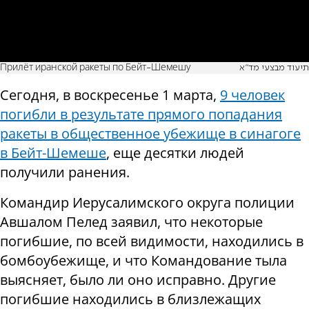
Прилёт иранской ракеты по Бейт-Шемешу
תיעוד מבצעי מד"א
Сегодня, в воскресенье 1 марта,
9 человек
погибли в результате прямого попадания
ракеты в общественное убежище в синагоге
в Бейт-Шемеше
, еще десятки людей
получили ранения.
Командир Иерусалимского округа полиции
Авшалом Пелед заявил, что некоторые
погибшие, по всей видимости, находились в
бомбоубежище, и что Командование тыла
выясняет, было ли оно исправно. Другие
погибшие находились в близлежащих