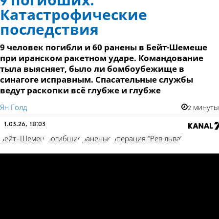
9 погибших.
Катастрофические
последствия
9 человек погибли и 60 ранены в Бейт-Шемеше
при иранском ракетном ударе. Командование
тыла выясняет, было ли бомбоубежище в
синагоге исправным. Спасательные службы
ведут раскопки всё глубже и глубже
Ян Голд
2 минуты
1.03.26, 18:03
Бейт-Шемеш
погибшие
раненые
операция "Рев льва"