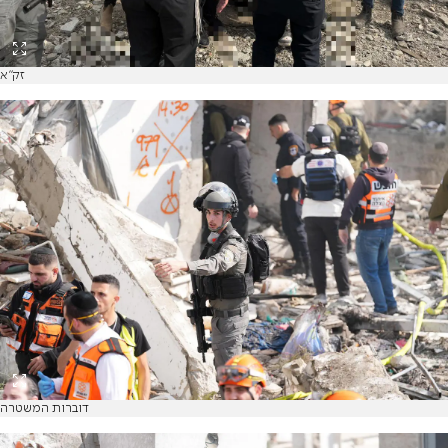
זק"א
דוברות המשטרה