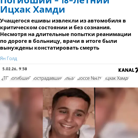
Погибший - 18-летний
Ицхак Хамди
Учащегося ешивы извлекли из автомобиля в
критическом состоянии и без сознания.
Несмотря на длительные попытки реанимации
по дороге в больницу, врачи в итоге были
вынуждены констатировать смерть
Ян Голд
5.02.26, 9:58
ДТП
погибший
пострадавшие
Эльад
шоссе №4711
Ицхак Хамди