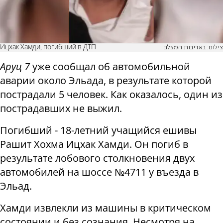
Ицхак Хамди, погибший в ДТП
צילום: באדיבות המצלם
Аруц 7
уже сообщал об автомобильной
аварии около Эльада, в результате которой
пострадали 5 человек. Как оказалось, один из
пострадавших не выжил.
Погибший - 18-летний учащийся ешивы
Рашит Хохма Ицхак Хамди. Он погиб в
результате лобового столкновения двух
автомобилей на шоссе №4711 у въезда в
Эльад.
Хамди извлекли из машины в критическом
состоянии и без сознания. Несмотря на