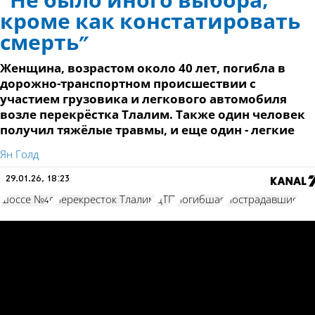
“Не было иного выбора,
кроме как констатировать
смерть"
Женщина, возрастом около 40 лет, погибла в
дорожно-транспортном происшествии с
участием грузовика и легкового автомобиля
возле перекрёстка Тлалим. Также один человек
получил тяжёлые травмы, и еще один - легкие
Ян Голд
29.01.26, 18:23
шоссе №40
перекресток Тлалим
ДТП
погибшая
пострадавшие