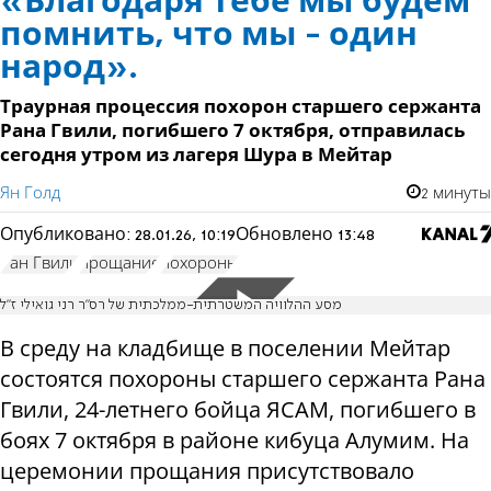
«Благодаря тебе мы будем
помнить, что мы - один
народ».
Траурная процессия похорон старшего сержанта
Рана Гвили, погибшего 7 октября, отправилась
сегодня утром из лагеря Шура в Мейтар
Ян Голд
2 минуты
Опубликовано:
28.01.26, 10:19
Обновлено
13:48
Ран Гвили
прощание
похороны
מסע ההלוויה המשטרתית-ממלכתית של רס"ר רני גואילי ז"ל
В среду на кладбище в поселении Мейтар
состоятся похороны старшего сержанта Рана
Гвили, 24-летнего бойца ЯСАМ, погибшего в
боях 7 октября в районе кибуца Алумим. На
церемонии прощания присутствовало