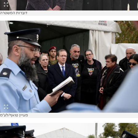
דוברות המשטרה
מעיין טואף/לע״מ