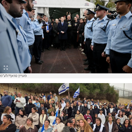
מעיין טואף/לע״מ