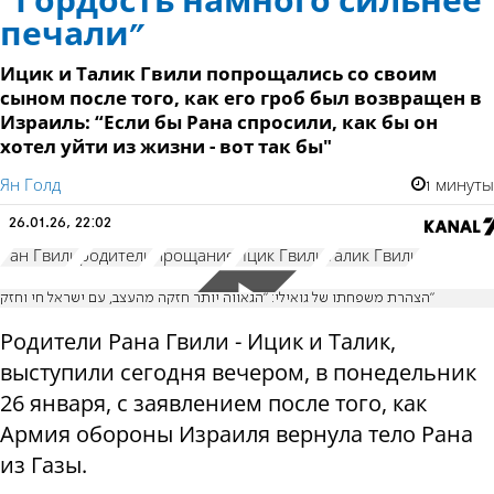
“Гордость намного сильнее
печали"
Ицик и Талик Гвили попрощались со своим
сыном после того, как его гроб был возвращен в
Израиль: “Если бы Рана спросили, как бы он
хотел уйти из жизни - вот так бы"
Ян Голд
1 минуты
26.01.26, 22:02
Ран Гвили
родители
прощание
Ицик Гвили
Талик Гвили
הצהרת משפחתו של גואילי: "הגאווה יותר חזקה מהעצב, עם ישראל חי וחזק"
Родители Рана Гвили - Ицик и Талик,
выступили сегодня вечером, в понедельник
26 января, с заявлением после того, как
Армия обороны Израиля вернула тело Рана
из Газы.