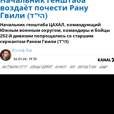
Начальник генштаба
воздаёт почести Рану
Гвили (הי"ד)
Начальник генштаба ЦАХАЛ, командующий
Южным военным округом, командиры и бойцы
252-й дивизии попрощались со старшим
сержантом Раном Гвили (הי"ד)
Йоссеф Йак
26.01.26, 19:55
Ран Гвили (הי"ד)
бойцы ЦАХАЛ
почести
тело
сектор Газы
видео