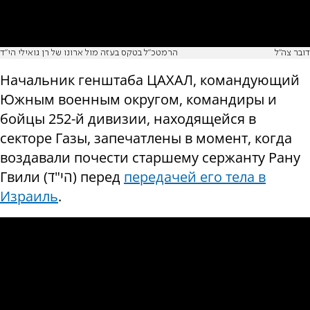
דובר צה"ל
הרמטכ"ל בטקס בעזה מול ארונו של רן גואילי הי"ד
Начальник генштаба ЦАХАЛ, командующий
Южным военным округом, командиры и
бойцы 252-й дивизии, находящейся в
секторе Газы, запечатлены в момент, когда
воздавали почести старшему сержанту Рану
Гвили (הי"ד) перед
передачей его тела в
Израиль
.