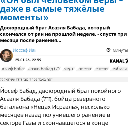
«Он был человеком веры -
даже в самые тяжёлые
моменты»
Двоюродный брат Асаэля Бабада, который
скончался от ран на прошлой неделе, - спустя три
месяца после ранения...
Йоссеф Йак
1 минуты
25.01.26, 22:59
Йосеф Бабад
Асаэль Бабад (ז"ל)
смерть
ранения
лечение
реабили
יוסף באבד נפרד מבן דודו עשהאל זל
Йосеф Бабад, двоюродный брат покойного
Асаэля Бабада (ז"ל), бойца резервного
батальона «Нецах Исраэль», несколько
месяцев назад получившего ранение в
секторе Газы и скончавшегося в конце