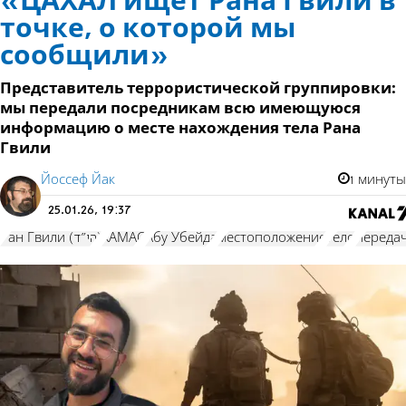
«ЦАХАЛ ищет Рана Гвили в
точке, о которой мы
сообщили»
Представитель террористической группировки:
мы передали посредникам всю имеющуюся
информацию о месте нахождения тела Рана
Гвили
Йоссеф Йак
1 минуты
25.01.26, 19:37
Ран Гвили (הי"ד)
ХАМАС
Абу Убейда
местоположение
тело
переда