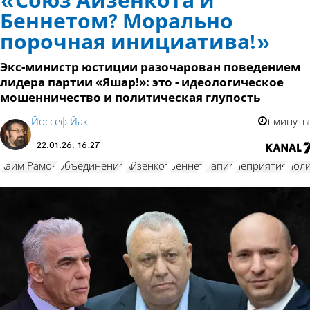
«Союз Айзенкота и
Беннетом? Морально
порочная инициатива!»
Экс-министр юстиции разочарован поведением
лидера партии «Яшар!»: это - идеологическое
мошенничество и политическая глупость
Йоссеф Йак
1 минуты
22.01.26, 16:27
Хаим Рамон
объединение
Айзенкот
Беннет
Лапид
неприятие
поли