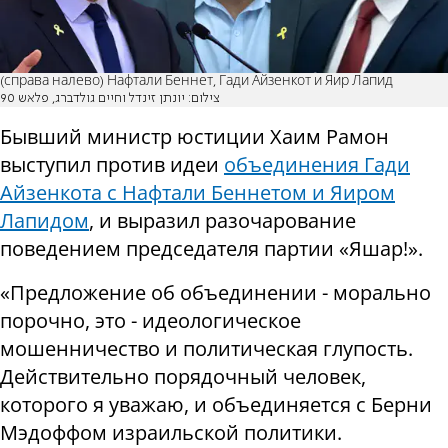
(справа налево) Нафтали Беннет, Гади Айзенкот и Яир Лапид
צילום: יונתן זינדל וחיים גולדברג, פלאש 90
Бывший министр юстиции Хаим Рамон
выступил против идеи
объединения Гади
Айзенкота с Нафтали Беннетом и Яиром
Лапидом
, и выразил разочарование
поведением председателя партии «Яшар!».
«Предложение об объединении - морально
порочно, это - идеологическое
мошенничество и политическая глупость.
Действительно порядочный человек,
которого я уважаю, и объединяется с Берни
Мэдоффом израильской политики.