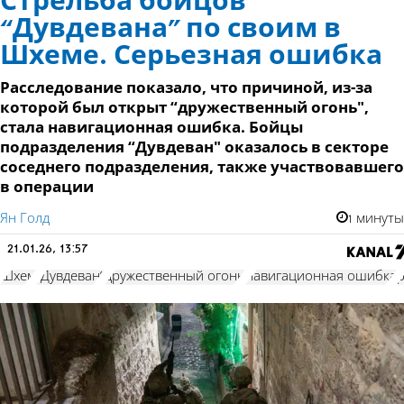
Стрельба бойцов
“Дувдевана" по своим в
Шхеме. Серьезная ошибка
Расследование показало, что причиной, из-за
которой был открыт “дружественный огонь",
стала навигационная ошибка. Бойцы
подразделения “Дувдеван" оказалось в секторе
соседнего подразделения, также участвовавшего
в операции
Ян Голд
1 минуты
21.01.26, 13:57
Шхем
"Дувдеван"
дружественный огонь
навигационная ошибка