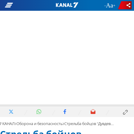
-
+
7 КАНАЛ
Оборона и безопасность
Стрельба бойцов “Дувдевана" по своим в Шхеме. Серьезная ошибка