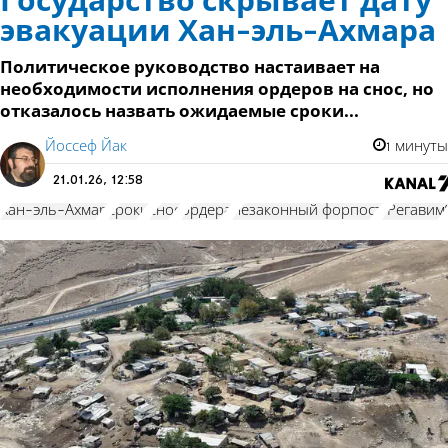
Государство скрывает дату
эвакуации Хан-эль-Ахмара
Политическое руководство настаивает на
необходимости исполнения ордеров на снос, но
отказалось назвать ожидаемые сроки...
Йоссеф Йак
1 минуты
21.01.26, 12:58
Хан-эль-Ахмар
сроки
снос
ордера
незаконный форпост
"Регавим