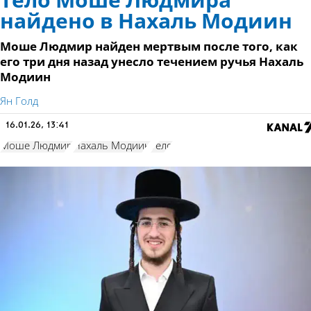
Тело Моше Людмира
найдено в Нахаль Модиин
Моше Людмир найден мертвым после того, как
его три дня назад унесло течением ручья Нахаль
Модиин
Ян Голд
16.01.26, 13:41
Моше Людмир
Нахаль Модиин
тело