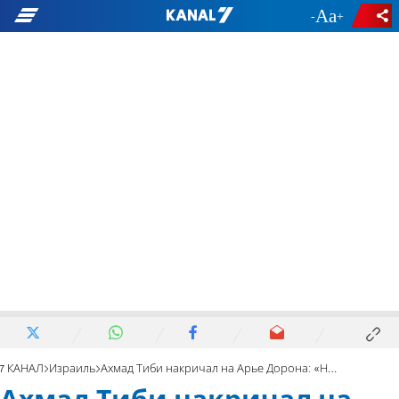
-
+
7 КАНАЛ
Израиль
Ахмад Тиби накричал на Арье Дорона: «Ноль! Шпана!»