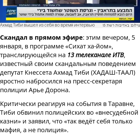
Ахмад Тиби вышел из себя во время интервью
צילום: באדיבות רשת 13
Скандал в прямом эфире
: этим вечером, 5
января, в программе «Сихат ха-йом»,
транслирующейся на
13 телеканале ИТВ
,
известный своим скандальным поведением
депутат Кнессета Ахмад Тиби (ХАДАШ-ТААЛ)
яростно набросился на пресс-секретаря
полиции Арье Дорона.
Критически реагируя на события в Таравне,
Тиби обвинил полицейских во «внесудебной
казни» и заявил, что «так ведёт себя только
мафия, а не полиция».