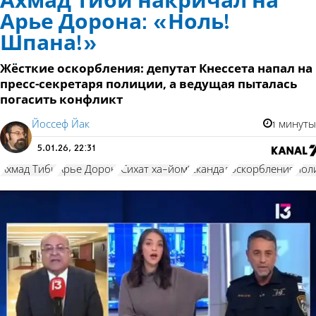
Ахмад Тиби накричал на
Арье Дорона: «Ноль!
Шпана!»
Жёсткие оскорбления: депутат Кнессета напал на
пресс-секретаря полиции, а ведущая пыталась
погасить конфликт
Йоссеф Йак
1 минуты
5.01.26, 22:31
Ахмад Тиби
Арье Дорон
"Сихат ха-йом"
скандал
оскорбления
пол