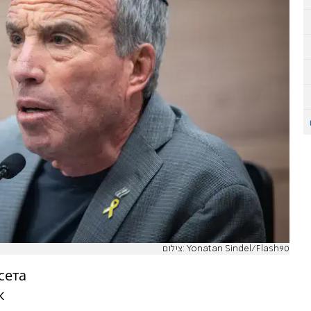
צילום: Yonatan Sindel/Flash90
сета
к