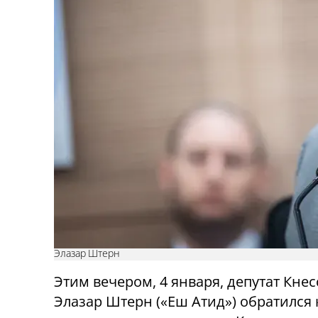
Элазар Штерн
Этим вечером, 4 января, депутат Кнес
Элазар Штерн («Еш Атид») обратился 