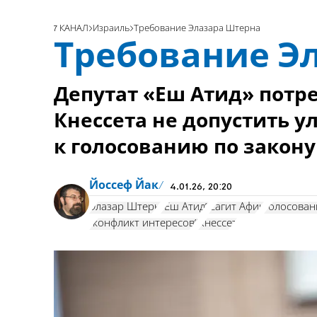
7 КАНАЛ
Израиль
Требование Элазара Штерна
Требование Э
Депутат «Еш Атид» потр
Кнессета не допустить 
к голосованию по закону
Йоссеф Йак
4.01.26, 20:20
Элазар Штерн
"Еш Атид"
Сагит Афик
голосован
"конфликт интересов"
Кнессет