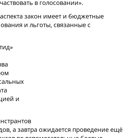
участвовать в голосовании».
аспекта закон имеет и бюджетные
ования и льготы, связанные с
тид»
ыва
ром
сальных
ата
цией и
онстрантов
ов, а завтра ожидается проведение ещё