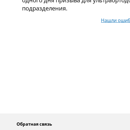
одного дня призыва для ультраортод
подразделения.
Нашли ошиб
Обратная связь