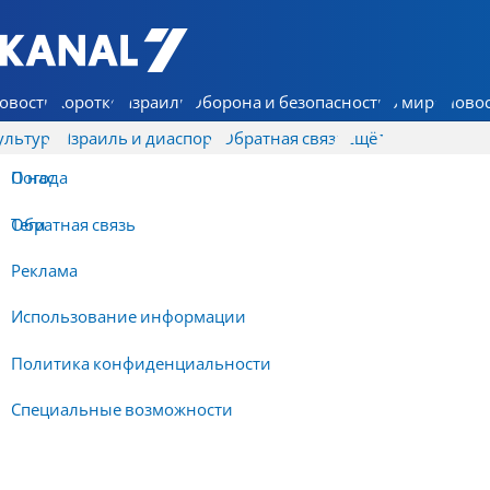
7 КАНАЛ - Аруц Шева
овости
Коротко
Израиль
Оборона и безопасность
В мире
Новос
ультура
Израиль и диаспора
Обратная связь
Ещё
О нас
Погода
Обратная связь
Теги
Реклама
Использование информации
Политика конфиденциальности
Специальные возможности