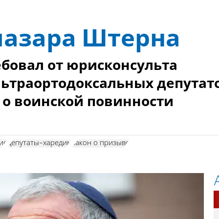
лазара Штерна
ебовал от юрисконсульта
ультраортодоксальных депутат
 о воинской повинности
ие
депутаты-харедим
закон о призыве