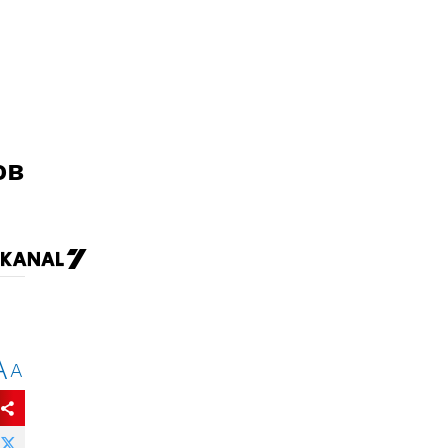
ов
A
A