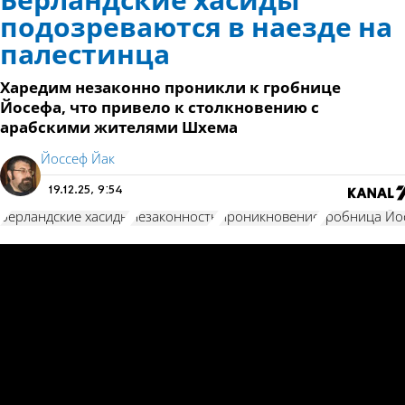
Берландские хасиды
подозреваются в наезде на
палестинца
Харедим незаконно проникли к гробнице
Йосефа, что привело к столкновению с
арабскими жителями Шхема
Йоссеф Йак
19.12.25, 9:54
берландские хасиды
незаконность
проникновение
гробница Йо