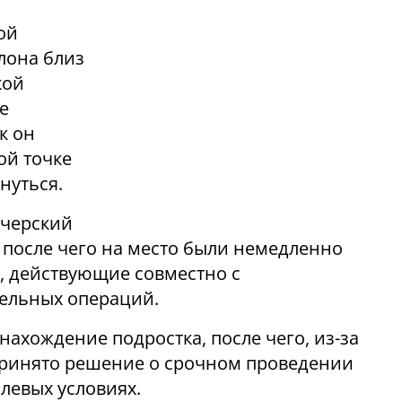
ой
клона близ
кой
е
к он
ой точке
нуться.
тчерский
 после чего на место были немедленно
 действующие совместно с
ельных операций.
ахождение подростка, после чего, из-за
принято решение о срочном проведении
левых условиях.