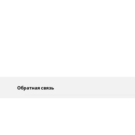
Обратная связь
О нас
Pусский
Обратная связь
عربية
Реклама
Использование информации