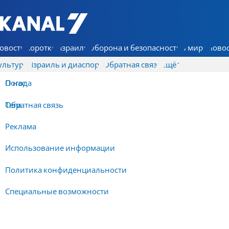
7 КАНАЛ - Аруц Шева
овости
Коротко
Израиль
Оборона и безопасность
В мире
Новос
ультура
Израиль и диаспора
Обратная связь
Ещё
О нас
Погода
Обратная связь
Теги
Реклама
Использование информации
Политика конфиденциальности
Специальные возможности