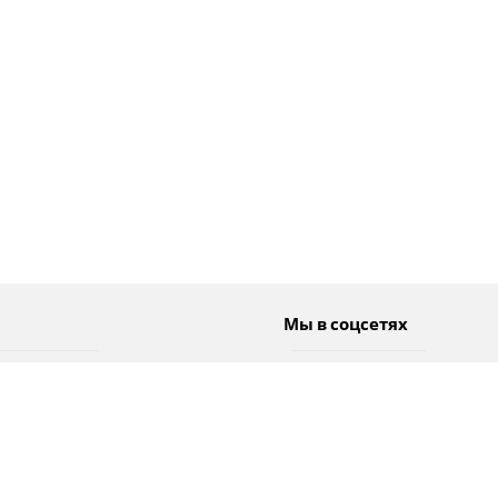
Мы в соцсетях
Спорт
Twitter
Погода
Facebook
Тэги
Instagram
YouTube