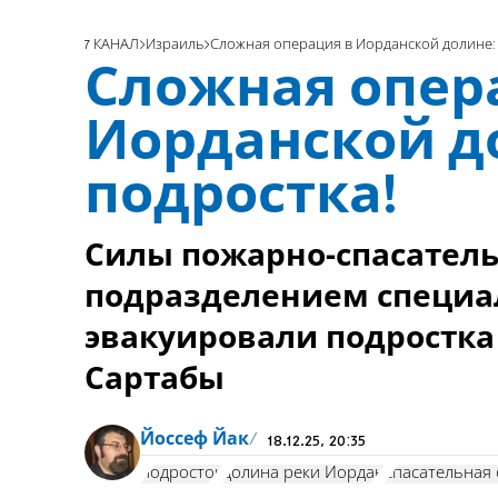
7 КАНАЛ
Израиль
Сложная операция в Иорданской долине: 
Сложная опер
Иорданской д
подростка!
Силы пожарно-спасатель
подразделением специа
эвакуировали подростка 
Сартабы
Йоссеф Йак
18.12.25, 20:35
подросток
долина реки Иордан
спасательная