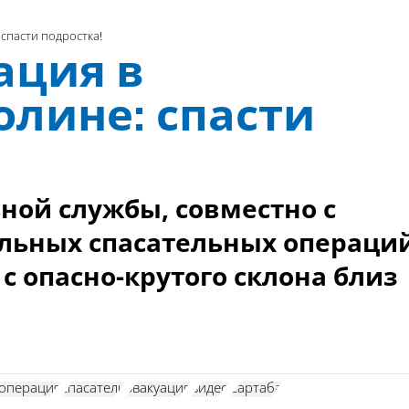
спасти подростка!
ация в
олине: спасти
ной службы, совместно с
льных спасательных операций
с опасно-крутого склона близ
 операция
спасатели
эвакуация
видео
Сартаба