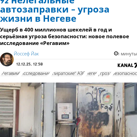
92 нелегальные
автозаправки - угроза
жизни в Негеве
Ущерб в 400 миллионов шекелей в год и
серьёзная угроза безопасности: новое полевое
исследование «Регавим»
Йоссеф Йак
1 минуты
12.12.25, 12:58
"Регавим"
исследование
"пиратские" АЗС
Негев
угроза
безопаснос