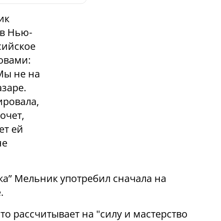
ик
в Нью-
сийское
овами:
Мы не на
заре.
ировала,
очет,
ет ей
не
ка” Мельник употребил сначала на
.
то рассчитывает на "силу и мастерство