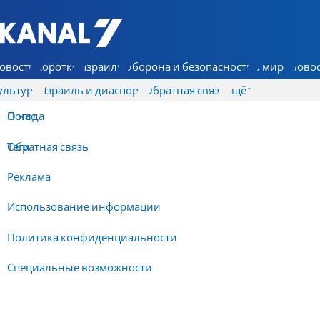
7 КАНАЛ - Аруц Шева
овости
Коротко
Израиль
Оборона и безопасность
В мире
Новос
ультура
Израиль и диаспора
Обратная связь
Ещё
О нас
Погода
Обратная связь
Теги
Реклама
Использование информации
Политика конфиденциальности
Специальные возможности