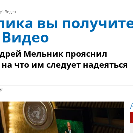
у”. Видео
лика вы получите
. Видео
ндрей Мельник прояснил
на что им следует надеяться
ка