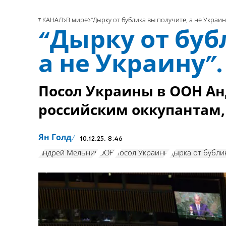
7 КАНАЛ
В мире
“Дырку от бублика вы получите, а не Украин
“Дырку от буб
а не Украину”
Посол Украины в ООН А
российским оккупантам, 
Ян Голд
10.12.25, 8:46
Андрей Мельник
ООН
посол Украины
дырка от бубли