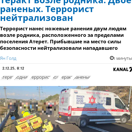
Теракт возле родника. Двое
раненых. Террорист
нейтрализован
Террорист нанес ножевые ранения двум людям
возле родника, расположенного за пределами
поселения Атерет. Прибывшие на место силы
безопасности нейтрализовали нападавшего
Ян Голд
1 минуты
2.12.25, 8:12
Атерет
родник
Террорист
нож
теракт
раненые