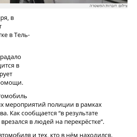
צילום: דוברות המשטרה
ря, в
т
ке в Тель-
традало
дится в
рует
помощи.
втомобиль
ых мероприятий полиции в рамках
а. Как сообщается “в результате
врезался в людей на перекрёстке”.
томобиля и тех, кто в нём находился.