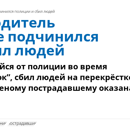
чинился полиции и сбил людей
одитель
е подчинился
ил людей
ся от полиции во время
к”, сбил людей на перекрёстк
неному пострадавшему оказан
ние
пострадавшие