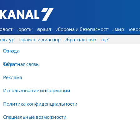
7 КАНАЛ - Аруц Шева
овости
Коротко
Израиль
Оборона и безопасность
В мире
Новос
ультура
Израиль и диаспора
Обратная связь
Ещё
О нас
Погода
Обратная связь
Теги
Реклама
Использование информации
Политика конфиденциальности
Специальные возможности