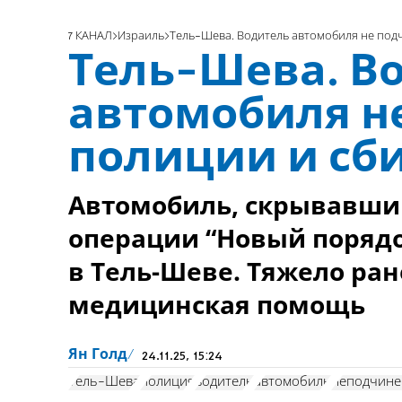
7 КАНАЛ
Израиль
Тель-Шева. Водитель автомобиля не под
Тель-Шева. В
автомобиля н
полиции и сб
Автомобиль, скрывавший
операции “Новый порядо
в Тель-Шеве. Тяжело ра
медицинская помощь
Ян Голд
24.11.25, 15:24
Тель-Шева
полиция
водитель
автомобиль
неподчине