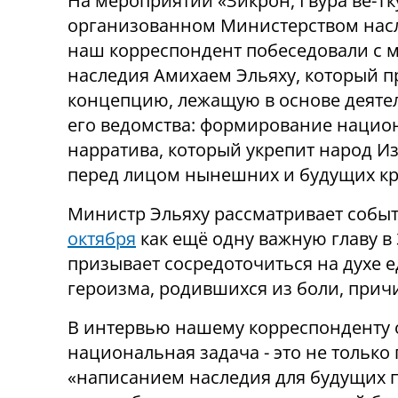
На мероприятии «Зикрон, Гвура ве-Тк
организованном Министерством нас
наш корреспондент побеседовали с 
наследия Амихаем Эльяху, который п
концепцию, лежащую в основе деяте
его ведомства: формирование нацио
нарратива, который укрепит народ И
перед лицом нынешних и будущих кр
Министр Эльяху рассматривает собы
октября
как ещё одну важную главу в
призывает сосредоточиться на духе ед
героизма, родившихся из боли, прич
В интервью нашему корреспонденту 
национальная задача - это не только
«написанием наследия для будущих 