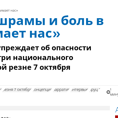
нимает нас»
шрамы и боль в
мает нас»
преждает об опасности
три национального
й резне 7 октября
1
ия
резня 7 октября
концепция
нарратив
интервью
Аруц 7
мин