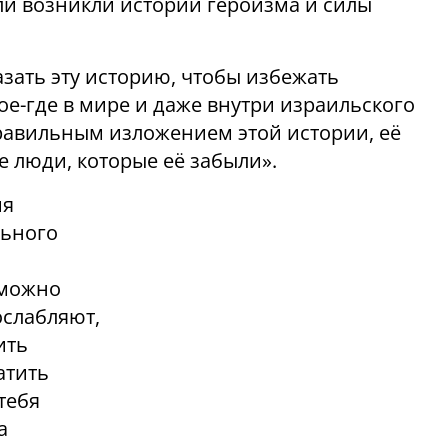
оли возникли истории героизма и силы
зать эту историю, чтобы избежать
ое-где в мире и даже внутри израильского
правильным изложением этой истории, её
е люди, которые её забыли».
ия
льного
 можно
ослабляют,
ить
атить
тебя
а