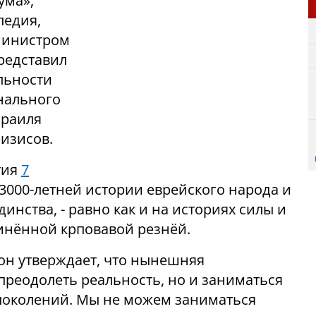
ума»,
ледия,
министром
редставил
льности
нального
зраиля
изисов.
тия
7
 3000-летней истории еврейского народа и
инства, - равно как и на историях силы и
инённой крповавой резнёй.
он утверждает, что нынешняя
 преодолеть реальность, но и заниматься
поколений. Мы не можем заниматься