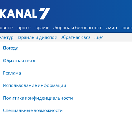
7 КАНАЛ - Аруц Шева
овости
Коротко
Израиль
Оборона и безопасность
В мире
Новос
ультура
Израиль и диаспора
Обратная связь
Ещё
О нас
Погода
Обратная связь
Теги
Реклама
Использование информации
Политика конфиденциальности
Специальные возможности