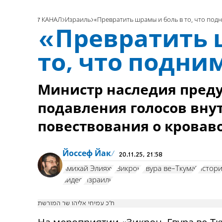
7 КАНАЛ
Израиль
«Превратить шрамы и боль в то, что под
«Превратить 
то, что подни
Министр наследия преду
подавления голосов вну
повествования о кроваво
Йоссеф Йак
20.11.25, 21:58
Амихай Элияху
"Зикрон
Гвура ве-Ткума"
истор
видео
Израиль
ח”כ עמיחי אליהו שר המורשת