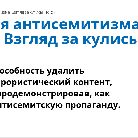
зма. Взгляд за кулисы TikTok
я антисемитизм
 Взгляд за кулис
особность удалить
ррористический контент,
 продемонстрировав, как
нтисемитскую пропаганду.