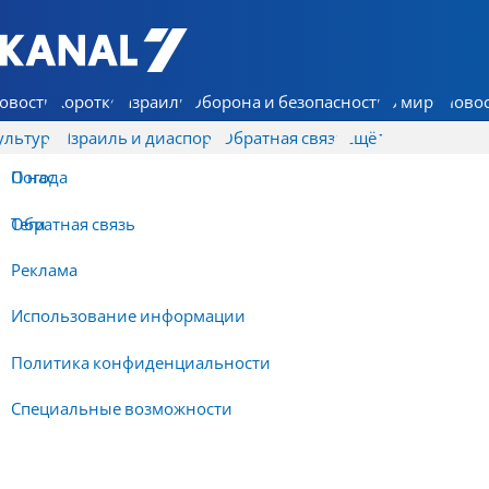
7 КАНАЛ - Аруц Шева
овости
Коротко
Израиль
Оборона и безопасность
В мире
Новос
ультура
Израиль и диаспора
Обратная связь
Ещё
О нас
Погода
Обратная связь
Теги
Реклама
Использование информации
Политика конфиденциальности
Специальные возможности