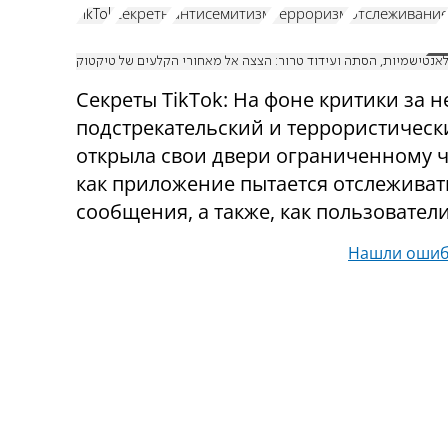
TikTok
секреты
антисемитизм
терроризм
отслеживани
אנטישמיות, הסתה ועידוד טרור: הצצה אל מאחורי הקלעים של טיקטוק
Секреты TikTok: На фоне критики за 
подстрекательский и террористичес
открыла свои двери ограниченному ч
как приложение пытается отслеживат
сообщения, а также, как пользовател
Нашли ошиб