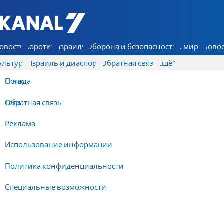
7 КАНАЛ - Аруц Шева
овости
Коротко
Израиль
Оборона и безопасность
В мире
Новос
ультура
Израиль и диаспора
Обратная связь
Ещё
О нас
Погода
Обратная связь
Теги
Реклама
Использование информации
Политика конфиденциальности
Специальные возможности