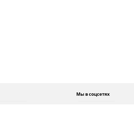
Мы в соцсетях
Спорт
Twitter
Погода
Facebook
Тэги
Instagram
YouTube