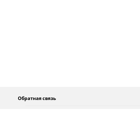
Обратная связь
О нас
Pусский
Обратная связь
عربية
Реклама
Использование информации