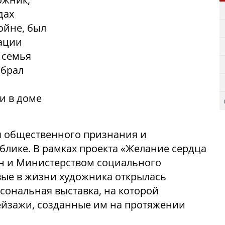
дах
ойне, был
тации
 семья
ыбрал
 и в доме
я общественного признания и
блике. В рамках проекта «Желание сердца
он и Министерством социального
вые в жизни художника открылась
сональная выставка, на которой
ейзажи, созданные им на протяжении