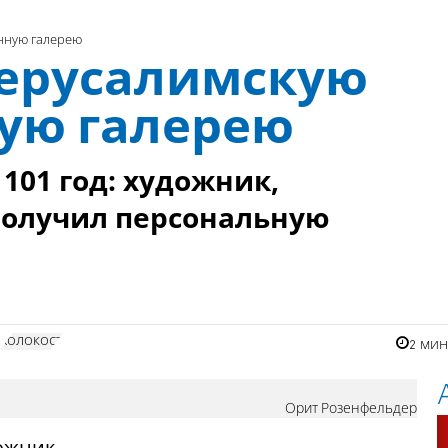
енную галерею
Иерусалимскую
ую галерею
101 год: художник,
получил персональную
холокост
2 ми
Орит Розенфельдер
ожник,