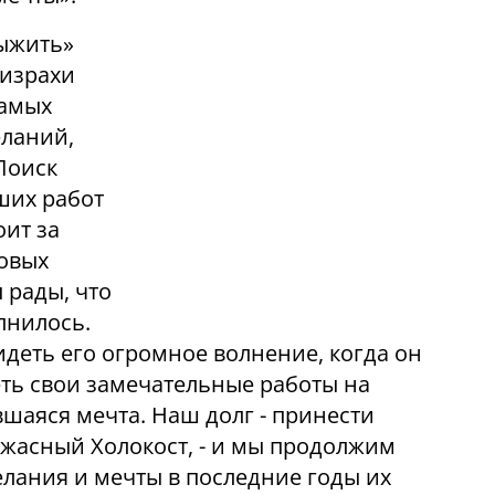
выжить»
израхи
самых
ланий,
Поиск
чших работ
оит за
ковых
 рады, что
лнилось.
деть его огромное волнение, когда он
еть свои замечательные работы на
вшаяся мечта. Наш долг - принести
ужасный Холокост, - и мы продолжим
елания и мечты в последние годы их