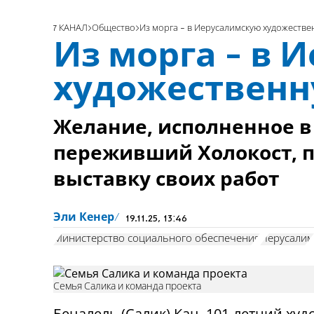
7 КАНАЛ
Общество
Из морга - в Иерусалимскую художеств
Из морга - в 
художественн
Желание, исполненное в 
переживший Холокост, 
выставку своих работ
Эли Кенер
19.11.25, 13:46
Министерство социального обеспечения
Иерусалим
Семья Салика и команда проекта
Бецалель (Салик) Кац, 101-летний худ