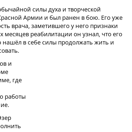
еобычайной силы духа и творческой
Красной Армии и был ранен в бою. Его уже
ость врача, заметившего у него признаки
их месяцев реабилитации он узнал, что его
о нашёл в себе силы продолжать жить и
совать.
ов и
оме
ме, где
го работы
ие.
Эзер
полнить