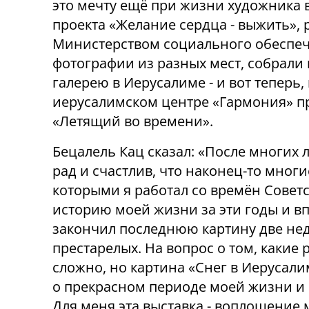
это мечту ещё при жизни художника 
проекта «Желание сердца - выжить»,
Министерством социального обеспе
фотографии из разных мест, собрал
галерею в Иерусалиме - и вот теперь,
иерусалимском центре «Гармония» п
«Летящий во времени».
Бецалель Кац сказал: «После многих л
рад и счастлив, что наконец-то мног
которыми я работал со времён Совет
историю моей жизни за эти годы и вп
закончил последнюю картину две нед
престарелых. На вопрос о том, какие
сложно, но картина «Снег в Иерусал
о прекрасном периоде моей жизни и 
Для меня эта выставка - воплощение 