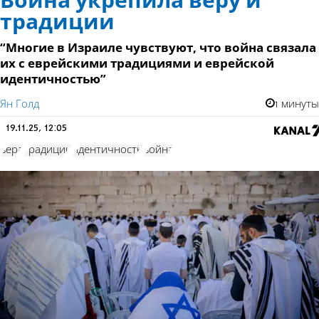
Война укрепила веру и
традиции
“Многие в Израиле чувствуют, что война связала
их с еврейскими традициями и еврейской
идентичностью”
Ян Голд
1 минуты
19.11.25, 12:05
вера
традиции
идентичность
война