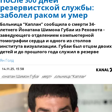
После 300 дней
резервистской службы:
заболел раком и умер
Больница “Каплан” сообщила о смерти 34-
летнего Йонатана Шимона Губаи из Реховота -
заведующего отделением компьютерной
томографии сердца и одного из столпов
института визуализации. Губаи был отцом двоих
детей и до прошлого года служил в резерве
Ян Голд
14.11.25, 15:58
Йонатан Шимон Губаи
смерть
Больница "Каплан"